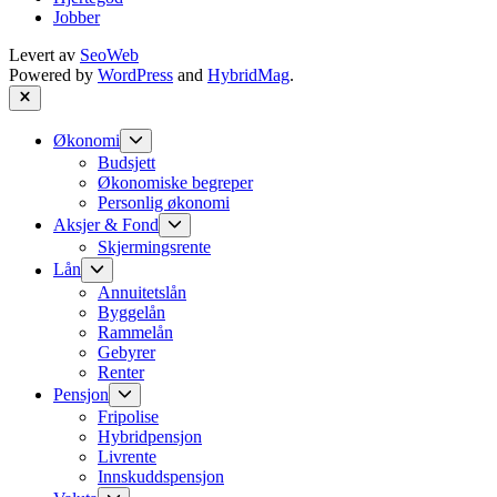
Jobber
Levert av
SeoWeb
Powered by
WordPress
and
HybridMag
.
Close
Show
Økonomi
sub
Budsjett
menu
Økonomiske begreper
Personlig økonomi
Show
Aksjer & Fond
sub
Skjermingsrente
menu
Show
Lån
sub
Annuitetslån
menu
Byggelån
Rammelån
Gebyrer
Renter
Show
Pensjon
sub
Fripolise
menu
Hybridpensjon
Livrente
Innskuddspensjon