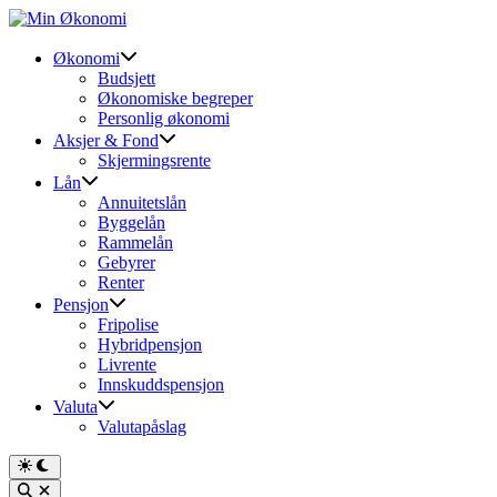
Skip
to
content
Økonomi
Budsjett
Økonomiske begreper
Personlig økonomi
Aksjer & Fond
Skjermingsrente
Lån
Annuitetslån
Byggelån
Rammelån
Gebyrer
Renter
Pensjon
Fripolise
Hybridpensjon
Livrente
Innskuddspensjon
Valuta
Valutapåslag
Switch
to
Open