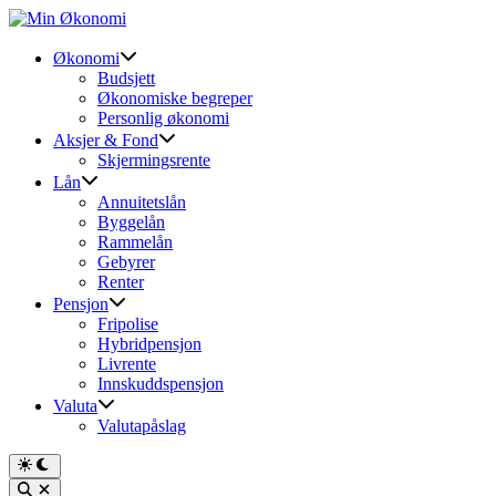
Skip
to
content
Økonomi
Budsjett
Økonomiske begreper
Personlig økonomi
Aksjer & Fond
Skjermingsrente
Lån
Annuitetslån
Byggelån
Rammelån
Gebyrer
Renter
Pensjon
Fripolise
Hybridpensjon
Livrente
Innskuddspensjon
Valuta
Valutapåslag
Switch
to
Open