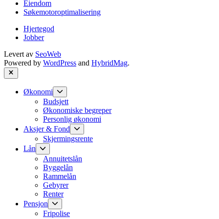
Eiendom
Søkemotoroptimalisering
Hjertegod
Jobber
Levert av
SeoWeb
Powered by
WordPress
and
HybridMag
.
Close
Show
Økonomi
sub
Budsjett
menu
Økonomiske begreper
Personlig økonomi
Show
Aksjer & Fond
sub
Skjermingsrente
menu
Show
Lån
sub
Annuitetslån
menu
Byggelån
Rammelån
Gebyrer
Renter
Show
Pensjon
sub
Fripolise
menu