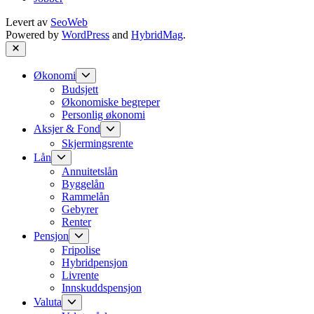
Levert av
SeoWeb
Powered by
WordPress
and
HybridMag
.
Close
Show
Økonomi
sub
Budsjett
menu
Økonomiske begreper
Personlig økonomi
Show
Aksjer & Fond
sub
Skjermingsrente
menu
Show
Lån
sub
Annuitetslån
menu
Byggelån
Rammelån
Gebyrer
Renter
Show
Pensjon
sub
Fripolise
menu
Hybridpensjon
Livrente
Innskuddspensjon
Show
Valuta
sub