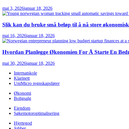
mai 3, 2026
januar 18, 2026
Slik kan du bruke små beløp til å nå store økonomis
mai 16, 2026
januar 18, 2026
Hvordan Planlegge Økonomien For Å Starte En Bedri
mai 30, 2026
januar 18, 2026
Internatskole
Klarinett
UniMicro regnskapsfører
Økonomi
Boligsalg
Eiendom
Søkemotoroptimalisering
Hjertegod
Jobber