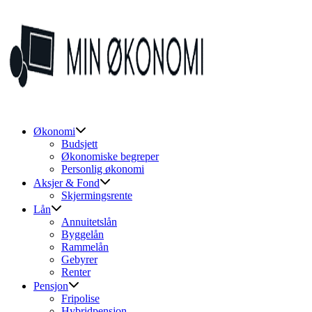
Skip
to
content
Økonomi
Budsjett
Økonomiske begreper
Personlig økonomi
Aksjer & Fond
Skjermingsrente
Lån
Annuitetslån
Byggelån
Rammelån
Gebyrer
Renter
Pensjon
Fripolise
Hybridpensjon