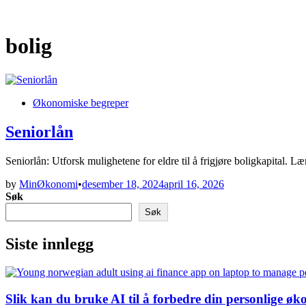
bolig
Posted
Økonomiske begreper
in
Seniorlån
Seniorlån: Utforsk mulighetene for eldre til å frigjøre boligkapital. L
by
MinØkonomi
•
desember 18, 2024
april 16, 2026
Søk
Søk
Siste innlegg
Slik kan du bruke AI til å forbedre din personlige ø