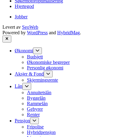
Søkemotoroptimalisering
Hjertegod
Jobber
Levert av
SeoWeb
Powered by
WordPress
and
HybridMag
.
Close
Show
Økonomi
sub
Budsjett
menu
Økonomiske begreper
Personlig økonomi
Show
Aksjer & Fond
sub
Skjermingsrente
menu
Show
Lån
sub
Annuitetslån
menu
Byggelån
Rammelån
Gebyrer
Renter
Show
Pensjon
sub
Fripolise
menu
Hybridpensjon