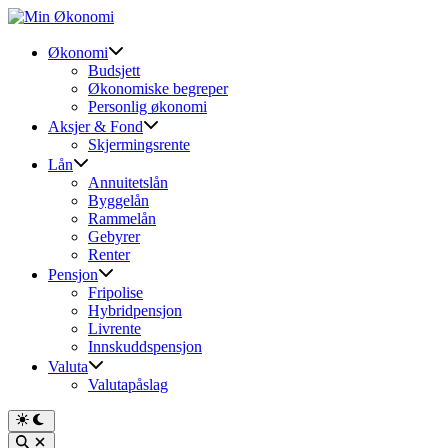
Skip
to
content
Økonomi
Budsjett
Økonomiske begreper
Personlig økonomi
Aksjer & Fond
Skjermingsrente
Lån
Annuitetslån
Byggelån
Rammelån
Gebyrer
Renter
Pensjon
Fripolise
Hybridpensjon
Livrente
Innskuddspensjon
Valuta
Valutapåslag
Switch
to
Open