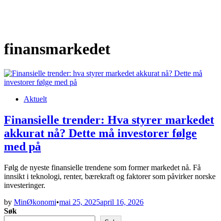
finansmarkedet
Posted
Aktuelt
in
Finansielle trender: Hva styrer markedet
akkurat nå? Dette må investorer følge
med på
Følg de nyeste finansielle trendene som former markedet nå. Få
innsikt i teknologi, renter, bærekraft og faktorer som påvirker norske
investeringer.
by
MinØkonomi
•
mai 25, 2025
april 16, 2026
Søk