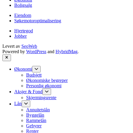
Boligsalg
Eiendom
Søkemotoroptimalisering
Hjertegod
Jobber
Levert av
SeoWeb
Powered by
WordPress
and
HybridMag
.
Close
Show
Økonomi
sub
Budsjett
menu
Økonomiske begreper
Personlig økonomi
Show
Aksjer & Fond
sub
Skjermingsrente
menu
Show
Lån
sub
Annuitetslån
menu
Byggelån
Rammelån
Gebyrer
Renter