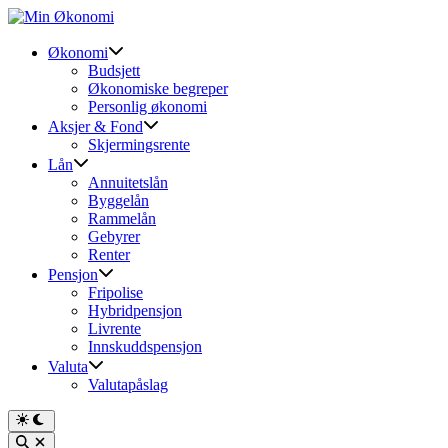
Skip
to
content
Økonomi
Budsjett
Økonomiske begreper
Personlig økonomi
Aksjer & Fond
Skjermingsrente
Lån
Annuitetslån
Byggelån
Rammelån
Gebyrer
Renter
Pensjon
Fripolise
Hybridpensjon
Livrente
Innskuddspensjon
Valuta
Valutapåslag
Switch
to
Open