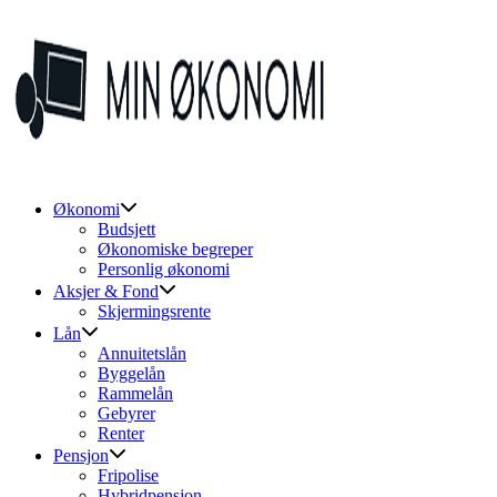
Skip
to
content
Økonomi
Budsjett
Økonomiske begreper
Personlig økonomi
Aksjer & Fond
Skjermingsrente
Lån
Annuitetslån
Byggelån
Rammelån
Gebyrer
Renter
Pensjon
Fripolise
Hybridpensjon