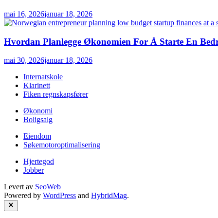
mai 16, 2026
januar 18, 2026
Hvordan Planlegge Økonomien For Å Starte En Bedri
mai 30, 2026
januar 18, 2026
Internatskole
Klarinett
Fiken regnskapsfører
Økonomi
Boligsalg
Eiendom
Søkemotoroptimalisering
Hjertegod
Jobber
Levert av
SeoWeb
Powered by
WordPress
and
HybridMag
.
Close