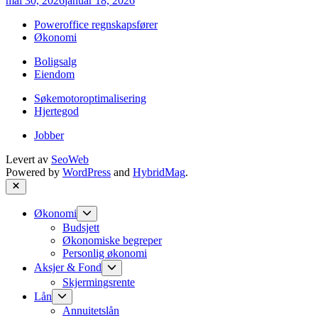
mai 30, 2026
januar 18, 2026
Poweroffice regnskapsfører
Økonomi
Boligsalg
Eiendom
Søkemotoroptimalisering
Hjertegod
Jobber
Levert av
SeoWeb
Powered by
WordPress
and
HybridMag
.
Close
Show
Økonomi
sub
Budsjett
menu
Økonomiske begreper
Personlig økonomi
Show
Aksjer & Fond
sub
Skjermingsrente
menu
Show
Lån
sub
Annuitetslån
menu