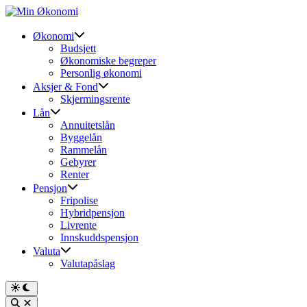
Skip
to
content
Økonomi
Budsjett
Økonomiske begreper
Personlig økonomi
Aksjer & Fond
Skjermingsrente
Lån
Annuitetslån
Byggelån
Rammelån
Gebyrer
Renter
Pensjon
Fripolise
Hybridpensjon
Livrente
Innskuddspensjon
Valuta
Valutapåslag
Switch
to
Open