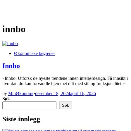
innbo
Posted
Økonomiske begreper
in
Innbo
«Innbo: Utforsk de nyeste trendene innen interiørdesign. Få innsikt i
hvordan du kan forvandle hjemmet ditt med stil og funksjonalitet.»
by
MinØkonomi
•
desember 18, 2024
april 16, 2026
Søk
Søk
Siste innlegg