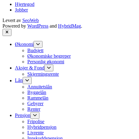
Hjertegod
Jobber
Levert av
SeoWeb
Powered by
WordPress
and
HybridMag
.
Close
Show
Økonomi
sub
Budsjett
menu
Økonomiske begreper
Personlig økonomi
Show
Aksjer & Fond
sub
Skjermingsrente
menu
Show
Lån
sub
Annuitetslån
menu
Byggelån
Rammelån
Gebyrer
Renter
Show
Pensjon
sub
Fripolise
menu
Hybridpensjon
Livrente
Innskuddspensjon