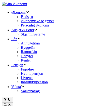
Skip
to
content
Økonomi
Budsjett
Økonomiske begreper
Personlig økonomi
Aksjer & Fond
Skjermingsrente
Lån
Annuitetslån
Byggelån
Rammelån
Gebyrer
Renter
Pensjon
Fripolise
Hybridpensjon
Livrente
Innskuddspensjon
Valuta
Valutapåslag
Switch
to
Open