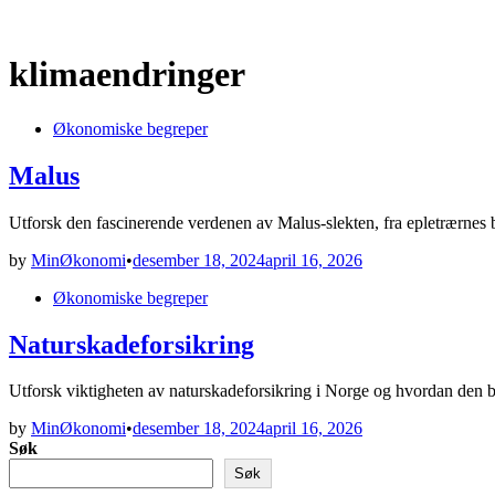
klimaendringer
Posted
Økonomiske begreper
in
Malus
Utforsk den fascinerende verdenen av Malus-slekten, fra epletrærnes 
by
MinØkonomi
•
desember 18, 2024
april 16, 2026
Posted
Økonomiske begreper
in
Naturskadeforsikring
Utforsk viktigheten av naturskadeforsikring i Norge og hvordan den b
by
MinØkonomi
•
desember 18, 2024
april 16, 2026
Søk
Søk