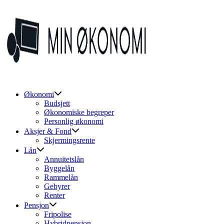
Skip
to
content
Økonomi
Budsjett
Økonomiske begreper
Personlig økonomi
Aksjer & Fond
Skjermingsrente
Lån
Annuitetslån
Byggelån
Rammelån
Gebyrer
Renter
Pensjon
Fripolise
Hybridpensjon