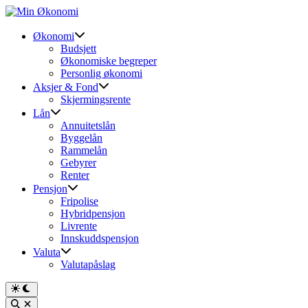
Skip
to
content
Økonomi
Budsjett
Økonomiske begreper
Personlig økonomi
Aksjer & Fond
Skjermingsrente
Lån
Annuitetslån
Byggelån
Rammelån
Gebyrer
Renter
Pensjon
Fripolise
Hybridpensjon
Livrente
Innskuddspensjon
Valuta
Valutapåslag
Switch
to
Open