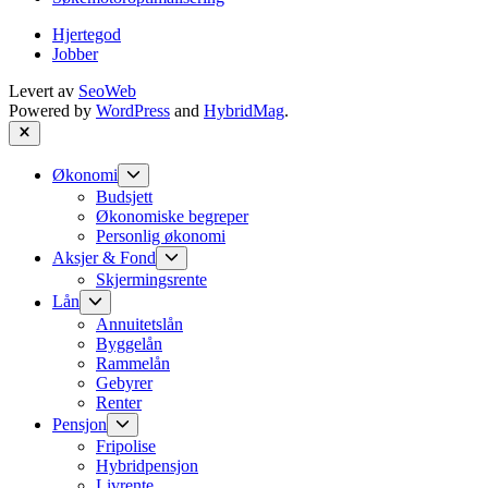
Hjertegod
Jobber
Levert av
SeoWeb
Powered by
WordPress
and
HybridMag
.
Close
Show
Økonomi
sub
Budsjett
menu
Økonomiske begreper
Personlig økonomi
Show
Aksjer & Fond
sub
Skjermingsrente
menu
Show
Lån
sub
Annuitetslån
menu
Byggelån
Rammelån
Gebyrer
Renter
Show
Pensjon
sub
Fripolise
menu
Hybridpensjon
Livrente