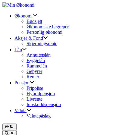
Skip
to
content
Økonomi
Budsjett
Økonomiske begreper
Personlig økonomi
Aksjer & Fond
Skjermingsrente
Lån
Annuitetslån
Byggelån
Rammelån
Gebyrer
Renter
Pensjon
Fripolise
Hybridpensjon
Livrente
Innskuddspensjon
Valuta
Valutapåslag
Switch
to
Open