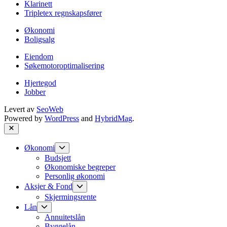
Klarinett
Tripletex regnskapsfører
Økonomi
Boligsalg
Eiendom
Søkemotoroptimalisering
Hjertegod
Jobber
Levert av
SeoWeb
Powered by
WordPress
and
HybridMag
.
Close
Show
Økonomi
sub
Budsjett
menu
Økonomiske begreper
Personlig økonomi
Show
Aksjer & Fond
sub
Skjermingsrente
menu
Show
Lån
sub
Annuitetslån
menu
Byggelån