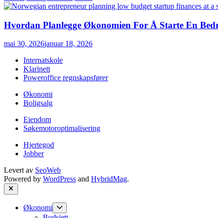
Hvordan Planlegge Økonomien For Å Starte En Bedri
mai 30, 2026
januar 18, 2026
Internatskole
Klarinett
Poweroffice regnskapsfører
Økonomi
Boligsalg
Eiendom
Søkemotoroptimalisering
Hjertegod
Jobber
Levert av
SeoWeb
Powered by
WordPress
and
HybridMag
.
Close
Show
Økonomi
sub
Budsjett