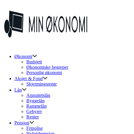
Skip
to
content
Økonomi
Budsjett
Økonomiske begreper
Personlig økonomi
Aksjer & Fond
Skjermingsrente
Lån
Annuitetslån
Byggelån
Rammelån
Gebyrer
Renter
Pensjon
Fripolise
Hybridpensjon