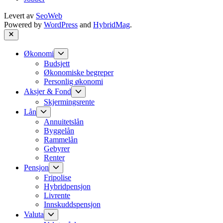
Levert av
SeoWeb
Powered by
WordPress
and
HybridMag
.
Close
Show
Økonomi
sub
Budsjett
menu
Økonomiske begreper
Personlig økonomi
Show
Aksjer & Fond
sub
Skjermingsrente
menu
Show
Lån
sub
Annuitetslån
menu
Byggelån
Rammelån
Gebyrer
Renter
Show
Pensjon
sub
Fripolise
menu
Hybridpensjon
Livrente
Innskuddspensjon
Show
Valuta
sub