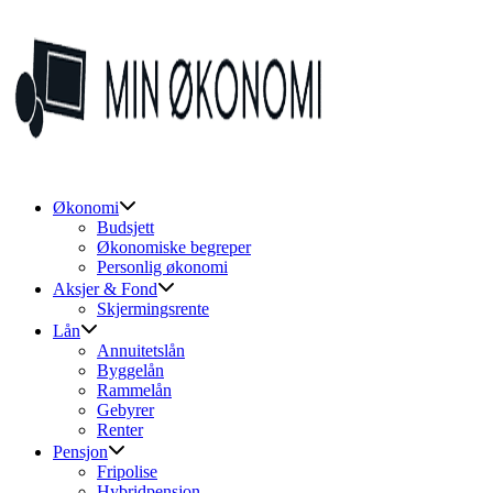
Skip
to
content
Økonomi
Budsjett
Økonomiske begreper
Personlig økonomi
Aksjer & Fond
Skjermingsrente
Lån
Annuitetslån
Byggelån
Rammelån
Gebyrer
Renter
Pensjon
Fripolise
Hybridpensjon