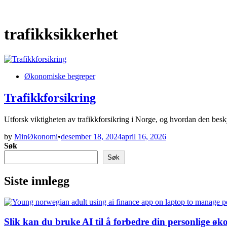
trafikksikkerhet
Posted
Økonomiske begreper
in
Trafikkforsikring
Utforsk viktigheten av trafikkforsikring i Norge, og hvordan den bes
by
MinØkonomi
•
desember 18, 2024
april 16, 2026
Søk
Søk
Siste innlegg
Slik kan du bruke AI til å forbedre din personlige ø