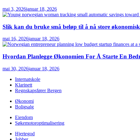
mai 3, 2026
januar 18, 2026
Slik kan du bruke små beløp til å nå store økonomis
mai 16, 2026
januar 18, 2026
Hvordan Planlegge Økonomien For Å Starte En Bedri
mai 30, 2026
januar 18, 2026
Internatskole
Klarinett
Regnskapsfører Bergen
Økonomi
Boligsalg
Eiendom
Søkemotoroptimalisering
Hjertegod
Jobber