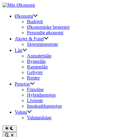
Skip
to
content
Økonomi
Budsjett
Økonomiske begreper
Personlig økonomi
Aksjer & Fond
Skjermingsrente
Lån
Annuitetslån
Byggelån
Rammelån
Gebyrer
Renter
Pensjon
Fripolise
Hybridpensjon
Livrente
Innskuddspensjon
Valuta
Valutapåslag
Switch
to
Open