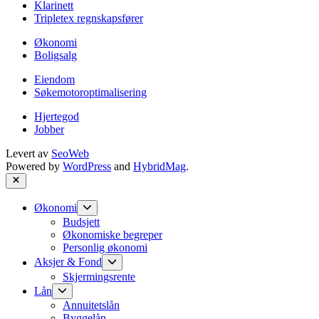
Klarinett
Tripletex regnskapsfører
Økonomi
Boligsalg
Eiendom
Søkemotoroptimalisering
Hjertegod
Jobber
Levert av
SeoWeb
Powered by
WordPress
and
HybridMag
.
Close
Show
Økonomi
sub
Budsjett
menu
Økonomiske begreper
Personlig økonomi
Show
Aksjer & Fond
sub
Skjermingsrente
menu
Show
Lån
sub
Annuitetslån
menu
Byggelån