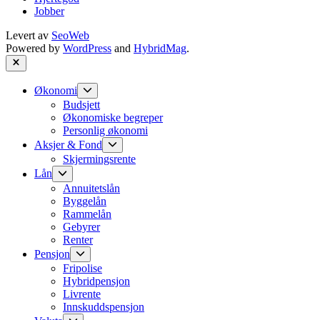
Jobber
Levert av
SeoWeb
Powered by
WordPress
and
HybridMag
.
Close
Show
Økonomi
sub
Budsjett
menu
Økonomiske begreper
Personlig økonomi
Show
Aksjer & Fond
sub
Skjermingsrente
menu
Show
Lån
sub
Annuitetslån
menu
Byggelån
Rammelån
Gebyrer
Renter
Show
Pensjon
sub
Fripolise
menu
Hybridpensjon
Livrente
Innskuddspensjon