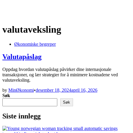
valutaveksling
Posted
Økonomiske begreper
in
Valutapåslag
Oppdag hvordan valutapåslag påvirker dine internasjonale
transaksjoner, og lær strategier for å minimere kostnadene ved
valutaveksling.
by
MinØkonomi
•
desember 18, 2024
april 16, 2026
Søk
Søk
Siste innlegg