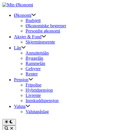
Skip
to
content
Økonomi
Budsjett
Økonomiske begreper
Personlig økonomi
Aksjer & Fond
Skjermingsrente
Lån
Annuitetslån
Byggelån
Rammelån
Gebyrer
Renter
Pensjon
Fripolise
Hybridpensjon
Livrente
Innskuddspensjon
Valuta
Valutapåslag
Switch
to
Open