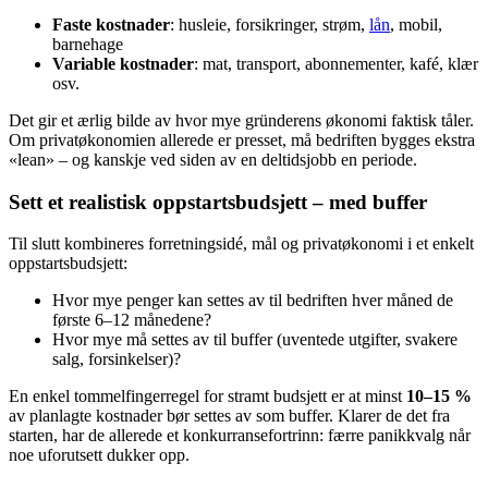
Faste kostnader
: husleie, forsikringer, strøm,
lån
, mobil,
barnehage
Variable kostnader
: mat, transport, abonnementer, kafé, klær
osv.
Det gir et ærlig bilde av hvor mye gründerens økonomi faktisk tåler.
Om privatøkonomien allerede er presset, må bedriften bygges ekstra
«lean» – og kanskje ved siden av en deltidsjobb en periode.
Sett et realistisk oppstartsbudsjett – med buffer
Til slutt kombineres forretningsidé, mål og privatøkonomi i et enkelt
oppstartsbudsjett:
Hvor mye penger kan settes av til bedriften hver måned de
første 6–12 månedene?
Hvor mye må settes av til buffer (uventede utgifter, svakere
salg, forsinkelser)?
En enkel tommelfingerregel for stramt budsjett er at minst
10–15 %
av planlagte kostnader bør settes av som buffer. Klarer de det fra
starten, har de allerede et konkurransefortrinn: færre panikkvalg når
noe uforutsett dukker opp.