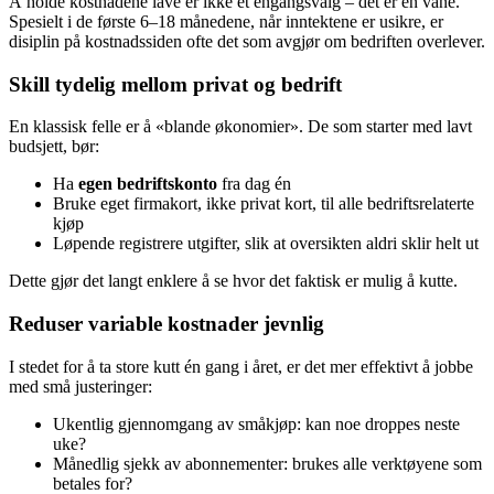
Å holde kostnadene lave er ikke et engangsvalg – det er en vane.
Spesielt i de første 6–18 månedene, når inntektene er usikre, er
disiplin på kostnadssiden ofte det som avgjør om bedriften overlever.
Skill tydelig mellom privat og bedrift
En klassisk felle er å «blande økonomier». De som starter med lavt
budsjett, bør:
Ha
egen bedriftskonto
fra dag én
Bruke eget firmakort, ikke privat kort, til alle bedriftsrelaterte
kjøp
Løpende registrere utgifter, slik at oversikten aldri sklir helt ut
Dette gjør det langt enklere å se hvor det faktisk er mulig å kutte.
Reduser variable kostnader jevnlig
I stedet for å ta store kutt én gang i året, er det mer effektivt å jobbe
med små justeringer:
Ukentlig gjennomgang av småkjøp: kan noe droppes neste
uke?
Månedlig sjekk av abonnementer: brukes alle verktøyene som
betales for?