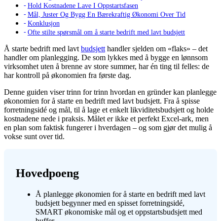
Hold Kostnadene Lave I Oppstartsfasen
Mål, Juster Og Bygg En Bærekraftig Økonomi Over Tid
Konklusjon
Ofte stilte spørsmål om å starte bedrift med lavt budsjett
Å starte bedrift med lavt
budsjett
handler sjelden om «flaks» – det
handler om planlegging. De som lykkes med å bygge en lønnsom
virksomhet uten å brenne av store summer, har én ting til felles: de
har kontroll på økonomien fra første dag.
Denne guiden viser trinn for trinn hvordan en gründer kan planlegge
økonomien for å starte en bedrift med lavt budsjett. Fra å spisse
forretningsidé og mål, til å lage et enkelt likviditetsbudsjett og holde
kostnadene nede i praksis. Målet er ikke et perfekt Excel-ark, men
en plan som faktisk fungerer i hverdagen – og som gjør det mulig å
vokse sunt over tid.
Hovedpoeng
Å planlegge økonomien for å starte en bedrift med lavt
budsjett begynner med en spisset forretningsidé,
SMART økonomiske mål og et oppstartsbudsjett med
buffer.