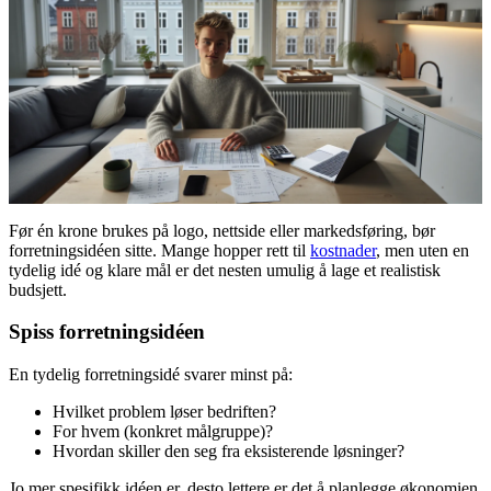
Før én krone brukes på logo, nettside eller markedsføring, bør
forretningsidéen sitte. Mange hopper rett til
kostnader
, men uten en
tydelig idé og klare mål er det nesten umulig å lage et realistisk
budsjett.
Spiss forretningsidéen
En tydelig forretningsidé svarer minst på:
Hvilket problem løser bedriften?
For hvem (konkret målgruppe)?
Hvordan skiller den seg fra eksisterende løsninger?
Jo mer spesifikk idéen er, desto lettere er det å planlegge økonomien.