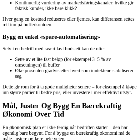
Kontinuerlig vurdering av markedsføringskanaler: hvilke gir
faktisk kunder, ikke bare klikk?
Hver gang en kostnad reduseres eller fjernes, kan differansen settes
rett inn på bufferkontoen.
Bygg en enkel «spare-automatisering»
Selv i en bedrift med svært lavt budsjett kan de ofte:
Sette av et lite fast beløp (for eksempel 3–5 % av
omsetningen) til buffer
Øke prosenten gradvis etter hvert som inntektene stabiliserer
seg
Dette gir rom for å ta gode muligheter senere – for eksempel å kjøpe
inn større partier til bedre pris, eller investere i mer effektivt utstyr.
Mål, Juster Og Bygg En Bærekraftig
Økonomi Over Tid
En økonomisk plan er ikke ferdig når bedriften starter – den har
egentlig bare begynt. For å bygge en bærekraftig økonomi må de
måle, justere og lære hele veien.