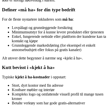
ikke er strengt nødvendig i starten.
Definer «må ha» for din type bedrift
For de fleste nystartere inkluderes som
må ha
:
Lovpålagt og grunnleggende forsikring
Minimumsutstyr for å kunne levere produktet eller tjenesten
Enkel, fungerende nettside eller plattform der kundene kan ta
kontakt og kjøpe
Grunnleggende markedsføring (for eksempel et enkelt
annonsebudsjett eller fokus på gratis kanaler)
Alt utover dette begynner å nærme seg «kjekt å ha».
Kutt bevisst i «kjekt å ha»
Typiske
kjekt å ha-kostnader
i oppstart:
Stort, dyrt kontor med fin adresse
Kostbare møbler og interiør
Kompleks logo og omfattende visuell profil til mange tusen
kroner
Betalte verktøy som har gode gratis-alternativer