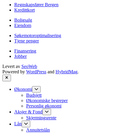
Regnskapsfører Bergen
Kredittkort
Boligsalg
Eiendom
Søkemotoroptimalisering
Tjene penger
Finansering
Jobber
Levert av
SeoWeb
Powered by
WordPress
and
HybridMag
.
Close
Show
Økonomi
sub
Budsjett
menu
Økonomiske begreper
Personlig økonomi
Show
Aksjer & Fond
sub
Skjermingsrente
menu
Show
Lån
sub
Annuitetslån
menu