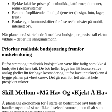
Sjekke faktiske priser på nettbutikk-plattformer, domener,
regnskapssystemer
Be om uforpliktende tilbud på tjenester (design, foto, lager,
frakt)
Bruke egne kontoutskrifter for å se reelle nivåer på mobil,
internett osv.
Når planen er å starte bedrift med lavt budsjett, er presise tall ekstra
viktige – det er lite slingringsmonn.
Prioriter realistisk budsjettering fremfor
ønsketenkning
Et for stramt og urealistisk budsjett kan være like farlig som ikke å
budsjette i det hele tatt. De bør heller legge inn litt konservative
anslag (heller litt for høye kostnader og litt for lave inntekter) enn å
bygge planen på «best case». Det gir rom for feil uten at hele
prosjektet rakner.
Skill Mellom «Må Ha» Og «Kjekt Å Ha»
Å planlegge økonomien for å starte en bedrift med lavt budsjett
handler mye om å si nei. Ikke til selve drømmen, men til alt som