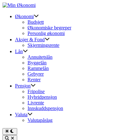
Skip
to
content
Økonomi
Budsjett
Økonomiske begreper
Personlig økonomi
Aksjer & Fond
Skjermingsrente
Lån
Annuitetslån
Byggelån
Rammelån
Gebyrer
Renter
Pensjon
Fripolise
Hybridpensjon
Livrente
Innskuddspensjon
Valuta
Valutapåslag
Switch
to
Open