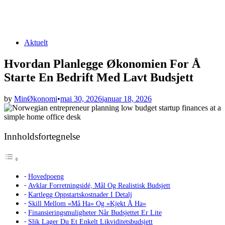
Posted
Aktuelt
in
Hvordan Planlegge Økonomien For Å
Starte En Bedrift Med Lavt Budsjett
by
MinØkonomi
•
mai 30, 2026
januar 18, 2026
Innholdsfortegnelse
Hovedpoeng
Avklar Forretningsidé, Mål Og Realistisk Budsjett
Kartlegg Oppstartskostnader I Detalj
Skill Mellom «Må Ha» Og «Kjekt Å Ha»
Finansieringsmuligheter Når Budsjettet Er Lite
Slik Lager Du Et Enkelt Likviditetsbudsjett