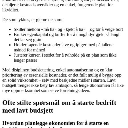
detaljerte kostnadsoversikter og en enkel, fungerende plan for
likviditet.
De som lykkes, er gjerne de som:
Skiller mellom «må ha» og «kjekt å ha» – og tør å velge bort
Bruker egenkapital og buffer for å unngå dyr gjeld så langt
det lar seg gjøre
Holder løpende kostnader lave og følger med på tallene
måned for måned
Justerer kursen i stedet for å tviholde på en plan som ikke
lenger passer
Med disiplinert budsjettering, enkel automatisering og en klar
prioritering av essensielle kostnader, er det fullt mulig å bygge opp
en solid virksomhet – selv med beskjedne midler i starten. Lavt
budsjett trenger ikke bety lav ambisjon, så lenge økonomien får like
mye oppmerksomhet som selve forretningsidéen.
Ofte stilte spørsmål om å starte bedrift
med lavt budsjett
Hvordan planlegge økonomien for å starte en