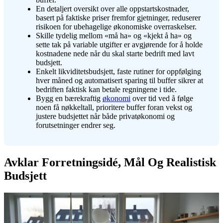
En detaljert oversikt over alle oppstartskostnader,
basert på faktiske priser fremfor gjetninger, reduserer
risikoen for ubehagelige økonomiske overraskelser.
Skille tydelig mellom «må ha» og «kjekt å ha» og
sette tak på variable utgifter er avgjørende for å holde
kostnadene nede når du skal starte bedrift med lavt
budsjett.
Enkelt likviditetsbudsjett, faste rutiner for oppfølging
hver måned og automatisert sparing til buffer sikrer at
bedriften faktisk kan betale regningene i tide.
Bygg en bærekraftig
økonomi
over tid ved å følge
noen få nøkkeltall, prioritere buffer foran vekst og
justere budsjettet når både privatøkonomi og
forutsetninger endrer seg.
Avklar Forretningsidé, Mål Og Realistisk
Budsjett