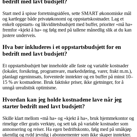
bedrift med lavt budsjett?
Start med å spisse forretningsidéen, sette SMART økonomiske mål
og kartlegge både privatøkonomi og oppstartskostnader. Lag et
enkelt oppstarts- og likviditetsbudsjett med buffer, prioriter «må ha»
fremfor «kjekt å ha» og følg med på tallene månedlig slik at du kan
justere underveis.
Hva bør inkluderes i et oppstartsbudsjett for en
bedrift med lavt budsjett?
Et oppstartsbudsjett bør inneholde alle faste og variable kostnader
(lokaler, forsikring, programvare, markedsføring, varer, frakt m.m.),
planlagt egeninnsats, forventede inntekter og en buffer på minst 10–
15 % av kostnadene. Bruk faktiske priser, ikke gjetninger, for å
unngå urealistisk optimisme.
Hvordan kan jeg holde kostnadene lave når jeg
starter bedrift med lavt budsjett?
Skille klart mellom «må ha» og «kjekt å ha», bruk hjemmekontor og
rimelige eller gratis verktøy, og sett tak på variable kostnader som
annonsering og reiser. Ha egen bedriftskonto, følg med på småkjøp
ukentlig og rydd jevnlig i abonnementer som ikke skaper inntekter.