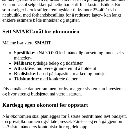
En som «skal selge klær på nett» har et diffust kostnadsbilde. En
som «selger bærekraftige treningsklær til kvinner 25–40 år via
nettbutikk, med forhåndsbestilling for å redusere lager» kan langt
enklere estimere både inntekter og utgifter.
Sett SMART-mål for økonomien
Målene bør være
SMART
:
Spesifikke
: «Nå 30 000 kr i månedlig omsetning innen seks
måneder»
Målbare
: tydelige beløp og tidsfrister
Attraktive
: motivere gründeren til å holde ut
Realistiske
: basert på kapasitet, marked og budsjett
Tidsbundne
: med konkrete datoer
Disse målene danner rammen for hvor aggressivt en kan investere –
og hvor strengt budsjettet må være i starten.
Kartlegg egen økonomi før oppstart
Når økonomien skal planlegges for å starte bedrift med lavt budsjett,
må privatøkonomien også tåle presset. Første steg er å gå gjennom
2–3 siste måneders kontoutskrifter og dele opp: