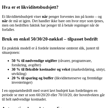
Hva er et likviditetsbudsjett?
Et likviditetsbudsjett viser
når
penger forventes inn på konto – og
når
de må ut igjen. Det handler ikke bare om hvor mye som tjenes,
men om bedriften faktisk har penger til å betale regninger når de
forfaller.
Bruk en enkel 50/30/20-nøkkel – tilpasset bedrift
En praktisk modell er å fordele inntektene omtrent slik, justert til
situasjonen:
50 % til nødvendige utgifter
(råvarer, programvare,
forsikring, avgifter)
30 % til fleksible kostnader og vekst
(markedsføring, utstyr,
utvikling)
20 % til sparing og buffer
(likviditetsreserve og fremtidige
investeringer)
I en oppstartsbedrift med svært lavt budsjett kan fordelingen en
periode se mer ut som 60/20/20 eller 70/10/20, der hovedvekten går
til helt nødvendige kostnader.