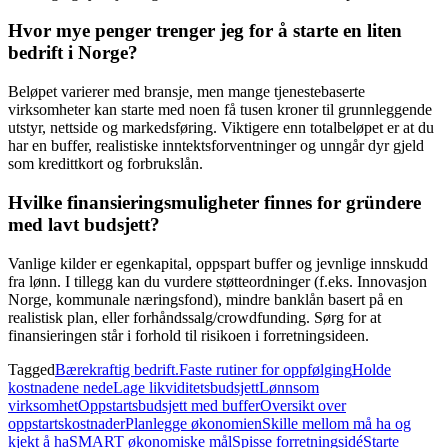
Hvor mye penger trenger jeg for å starte en liten
bedrift i Norge?
Beløpet varierer med bransje, men mange tjenestebaserte
virksomheter kan starte med noen få tusen kroner til grunnleggende
utstyr, nettside og markedsføring. Viktigere enn totalbeløpet er at du
har en buffer, realistiske inntektsforventninger og unngår dyr gjeld
som kredittkort og forbrukslån.
Hvilke finansieringsmuligheter finnes for gründere
med lavt budsjett?
Vanlige kilder er egenkapital, oppspart buffer og jevnlige innskudd
fra lønn. I tillegg kan du vurdere støtteordninger (f.eks. Innovasjon
Norge, kommunale næringsfond), mindre banklån basert på en
realistisk plan, eller forhåndssalg/crowdfunding. Sørg for at
finansieringen står i forhold til risikoen i forretningsideen.
Tagged
Bærekraftig bedrift.
Faste rutiner for oppfølging
Holde
kostnadene nede
Lage likviditetsbudsjett
Lønnsom
virksomhet
Oppstartsbudsjett med buffer
Oversikt over
oppstartskostnader
Planlegge økonomien
Skille mellom må ha og
kjekt å ha
SMART økonomiske mål
Spisse forretningsidé
Starte