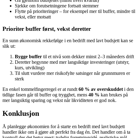
Gå gjennom budsjettet (minst hvert kvartal)
Sjekke om forutsetningene fortsatt stemmer
Flytte på prioriteringer – for eksempel mer til buffer, mindre til
vekst, eller motsatt
Prioriter buffer først, vekst deretter
En sunn økonomisk rekkefølge i en bedrift med lavt budsjett kan se
slik ut:
Bygge buffer
til et nivå som dekker minst 2–3 måneders drift
Deretter begynne med mer langsiktige investeringer (utstyr,
kurs, utvikling)
Til slutt vurdere mer risikofylte satsinger når grunnmuren er
sterk
En enkel tommelfingerregel er at rundt
60 % av overskuddet
i den
tidlige fasen går til buffer og trygghet, mens
40 %
kan brukes på
mer langsiktig sparing og vekst når likviditeten er god nok.
Konklusjon
Å planlegge økonomien for å starte en bedrift med lavt budsjett
handler ikke om å gjøre alt perfekt fra dag én. Det handler om å ta
kontroll der det betyr mest: tydelig forretningsidé, realistiske mål,