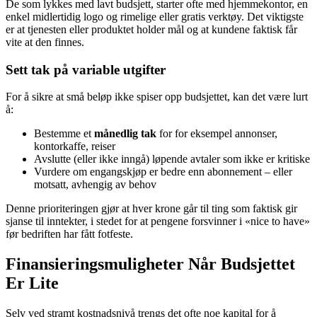
De som lykkes med lavt budsjett, starter ofte med hjemmekontor, en
enkel midlertidig logo og rimelige eller gratis verktøy. Det viktigste
er at tjenesten eller produktet holder mål og at kundene faktisk får
vite at den finnes.
Sett tak på variable utgifter
For å sikre at små beløp ikke spiser opp budsjettet, kan det være lurt
å:
Bestemme et
månedlig tak
for for eksempel annonser,
kontorkaffe, reiser
Avslutte (eller ikke inngå) løpende avtaler som ikke er kritiske
Vurdere om engangskjøp er bedre enn abonnement – eller
motsatt, avhengig av behov
Denne prioriteringen gjør at hver krone går til ting som faktisk gir
sjanse til inntekter, i stedet for at pengene forsvinner i «nice to have»
før bedriften har fått fotfeste.
Finansieringsmuligheter Når Budsjettet
Er Lite
Selv ved stramt kostnadsnivå trengs det ofte noe kapital for å