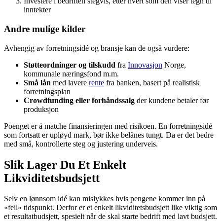
Investere i bedriften stegvis, etter hvert som den viser tegn til
inntekter
Andre mulige kilder
Avhengig av forretningsidé og bransje kan de også vurdere:
Støtteordninger og tilskudd
fra
Innovasjon
Norge,
kommunale næringsfond m.m.
Små lån
med lavere
rente
fra banken, basert på realistisk
forretningsplan
Crowdfunding eller forhåndssalg
der kundene betaler før
produksjon
Poenget er å matche finansieringen med risikoen. En forretningsidé
som fortsatt er upløyd mark, bør ikke belånes tungt. Da er det bedre
med små, kontrollerte steg og justering underveis.
Slik Lager Du Et Enkelt
Likviditetsbudsjett
Selv en lønnsom idé kan mislykkes hvis pengene kommer inn på
«feil» tidspunkt. Derfor er et enkelt likviditetsbudsjett like viktig som
et resultatbudsjett, spesielt når de skal starte bedrift med lavt budsjett.