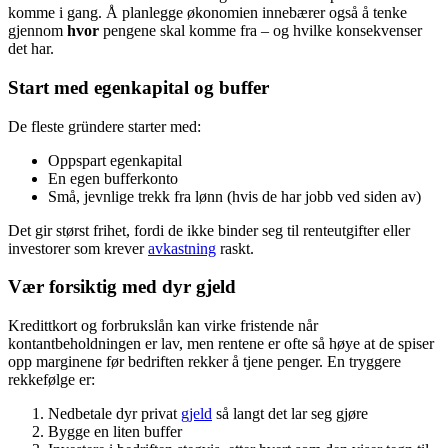
komme i gang. Å planlegge økonomien innebærer også å tenke
gjennom
hvor
pengene skal komme fra – og hvilke konsekvenser
det har.
Start med egenkapital og buffer
De fleste gründere starter med:
Oppspart egenkapital
En egen bufferkonto
Små, jevnlige trekk fra lønn (hvis de har jobb ved siden av)
Det gir størst frihet, fordi de ikke binder seg til renteutgifter eller
investorer som krever
avkastning
raskt.
Vær forsiktig med dyr gjeld
Kredittkort og forbrukslån kan virke fristende når
kontantbeholdningen er lav, men rentene er ofte så høye at de spiser
opp marginene før bedriften rekker å tjene penger. En tryggere
rekkefølge er:
Nedbetale dyr privat
gjeld
så langt det lar seg gjøre
Bygge en liten buffer