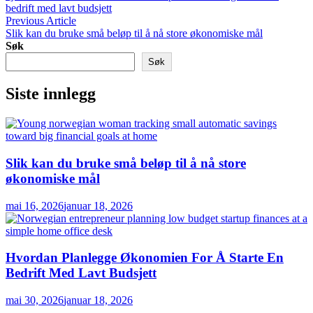
bedrift med lavt budsjett
Innleggsnavigasjon
Previous
Previous Article
article:
Slik kan du bruke små beløp til å nå store økonomiske mål
Søk
Søk
Siste innlegg
Slik kan du bruke små beløp til å nå store
økonomiske mål
mai 16, 2026
januar 18, 2026
Hvordan Planlegge Økonomien For Å Starte En
Bedrift Med Lavt Budsjett
mai 30, 2026
januar 18, 2026