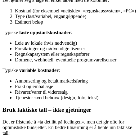
Det lønner seg å lage en enkel tabell med tre kolonner:
Kostnad (for eksempel «nettside», «regnskapssystem», «PC»)
Type (fast/variabel, engang/løpende)
Estimert beløp
Typiske
faste oppstartskostnader
:
Leie av lokale (hvis nødvendig)
Forsikringer og nødvendige lisenser
Regnskapssystem eller regnskapsfører
Domene, webhotell, eventuelle programvarelisenser
Typiske
variable kostnader
:
Annonsering og betalt markedsføring
Frakt og emballasje
Råvarer/varer til videresalg
Tjenester «ved behov» (design, foto, tekst)
Bruk faktiske tall – ikke gjetninger
Det er fristende å «ta det litt på feelingen», men det gir ofte for
optimistiske budsjetter. En bedre tilnærming er å hente inn faktiske
tall: